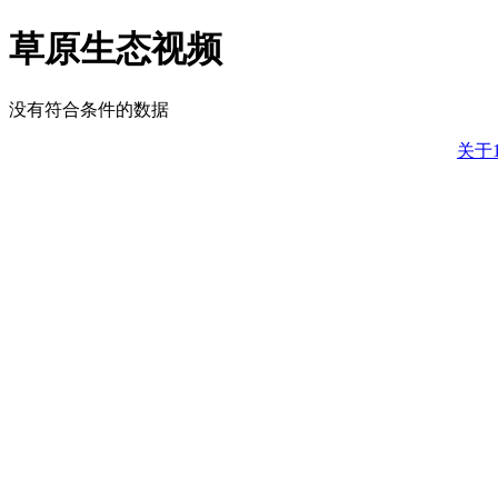
草原生态视频
没有符合条件的数据
关于1