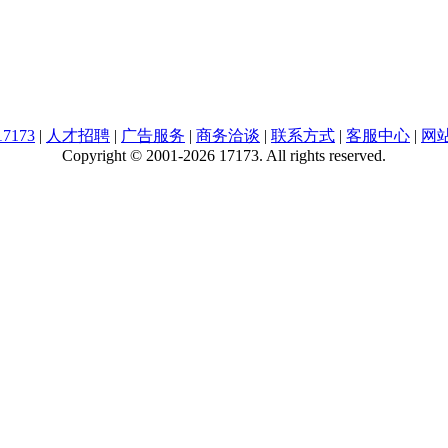
7173
|
人才招聘
|
广告服务
|
商务洽谈
|
联系方式
|
客服中心
|
网
Copyright © 2001-2026 17173. All rights reserved.