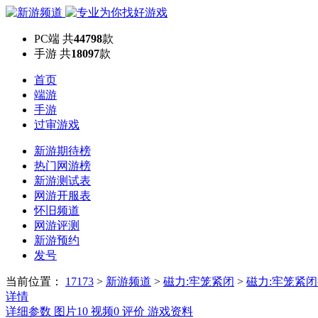
PC端
共
44798
款
手游
共
18097
款
首页
端游
手游
过审游戏
新游期待榜
热门网游榜
新游测试表
网游开服表
怀旧频道
网游评测
新游预约
发号
当前位置：
17173
>
新游频道
>
磁力:牢笼紧闭
>
磁力:牢笼紧
详情
详细参数
图片
10
视频
0
评价
游戏资料