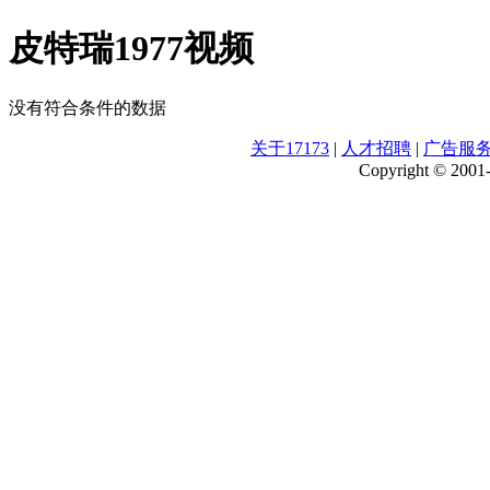
皮特瑞1977视频
没有符合条件的数据
关于17173
|
人才招聘
|
广告服
Copyright © 2001-2