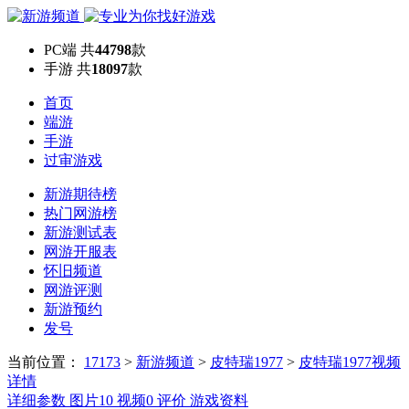
PC端
共
44798
款
手游
共
18097
款
首页
端游
手游
过审游戏
新游期待榜
热门网游榜
新游测试表
网游开服表
怀旧频道
网游评测
新游预约
发号
当前位置：
17173
>
新游频道
>
皮特瑞1977
>
皮特瑞1977视频
详情
详细参数
图片
10
视频
0
评价
游戏资料