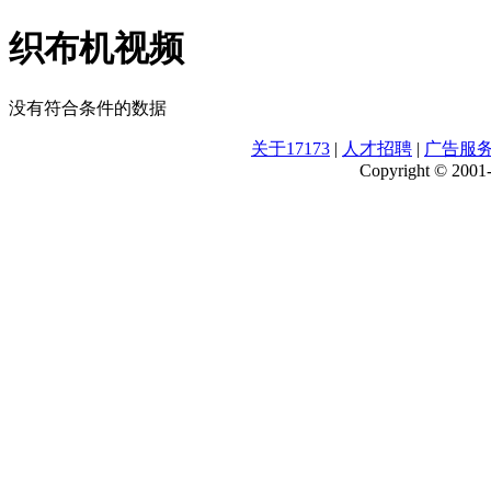
织布机视频
没有符合条件的数据
关于17173
|
人才招聘
|
广告服
Copyright © 2001-2