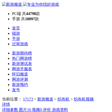
PC端
共
44798
款
手游
共
18097
款
首页
端游
手游
过审游戏
新游期待榜
热门网游榜
新游测试表
网游开服表
怀旧频道
网游评测
新游预约
发号
当前位置：
17173
>
新游频道
>
织布机
>
织布机视频
详情
详细参数
图片
10
视频
0
评价
游戏资料