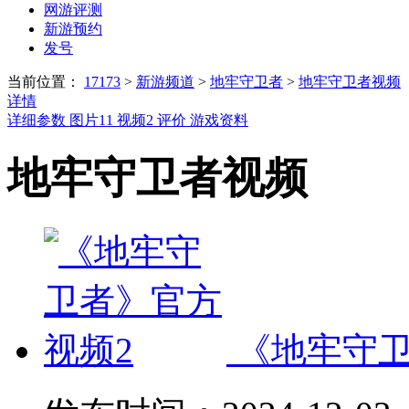
网游评测
新游预约
发号
当前位置：
17173
>
新游频道
>
地牢守卫者
>
地牢守卫者视频
详情
详细参数
图片
11
视频
2
评价
游戏资料
地牢守卫者视频
《地牢守卫