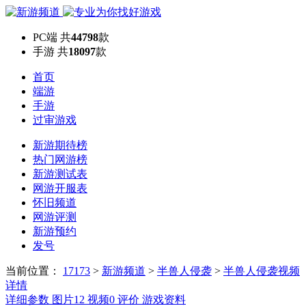
PC端
共
44798
款
手游
共
18097
款
首页
端游
手游
过审游戏
新游期待榜
热门网游榜
新游测试表
网游开服表
怀旧频道
网游评测
新游预约
发号
当前位置：
17173
>
新游频道
>
半兽人侵袭
>
半兽人侵袭视频
详情
详细参数
图片
12
视频
0
评价
游戏资料