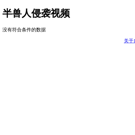
半兽人侵袭视频
没有符合条件的数据
关于1