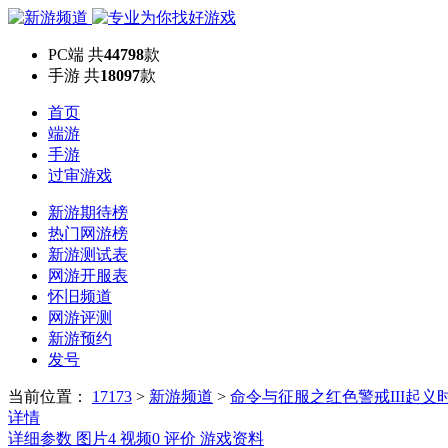
PC端
共
44798
款
手游
共
18097
款
首页
端游
手游
过审游戏
新游期待榜
热门网游榜
新游测试表
网游开服表
怀旧频道
网游评测
新游预约
发号
当前位置：
17173
>
新游频道
>
命令与征服之红色警戒III起义
详情
详细参数
图片
4
视频
0
评价
游戏资料