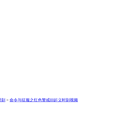
时刻
>
命令与征服之红色警戒III起义时刻视频