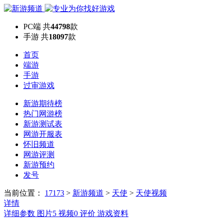
PC端
共
44798
款
手游
共
18097
款
首页
端游
手游
过审游戏
新游期待榜
热门网游榜
新游测试表
网游开服表
怀旧频道
网游评测
新游预约
发号
当前位置：
17173
>
新游频道
>
天使
>
天使视频
详情
详细参数
图片
5
视频
0
评价
游戏资料