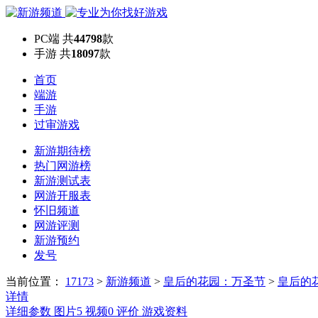
PC端
共
44798
款
手游
共
18097
款
首页
端游
手游
过审游戏
新游期待榜
热门网游榜
新游测试表
网游开服表
怀旧频道
网游评测
新游预约
发号
当前位置：
17173
>
新游频道
>
皇后的花园：万圣节
>
皇后的
详情
详细参数
图片
5
视频
0
评价
游戏资料