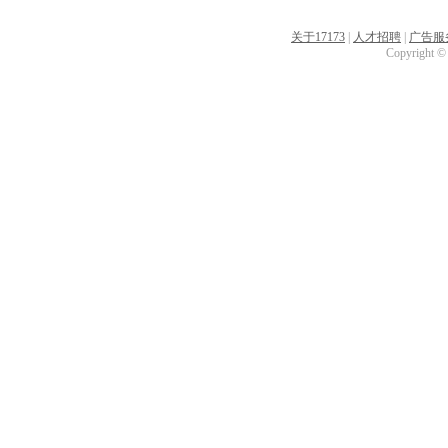
关于17173
|
人才招聘
|
广告服
Copyright © 