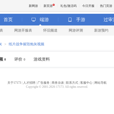
新网游
新页游
礼包/激活码
今日开服
热门页游
首页
端游
手游
过审
表
网游开服表
怀旧频道
网游评测
新游预约
魔兽
灰
>
纸片战争摧毁炮灰视频
天堂
频
评价
游戏资料
0
0
王权与
关于17173
|
人才招聘
|
广告服务
|
商务洽谈
|
联系方式
|
客服中心
|
网站导航
Copyright © 2001-2026 17173. All rights reserved.