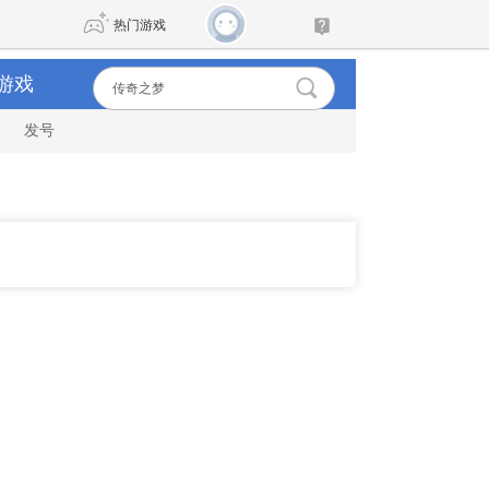
热门游戏
游戏
发号
DNF
传奇4
剑网3旗舰版
新天龙八部
自由
诛仙世界
新仙侠5