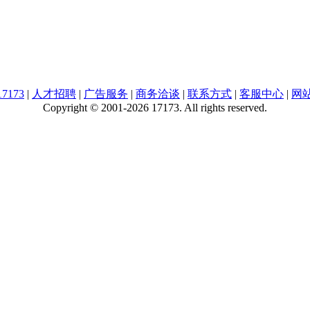
7173
|
人才招聘
|
广告服务
|
商务洽谈
|
联系方式
|
客服中心
|
网
Copyright © 2001-2026 17173. All rights reserved.