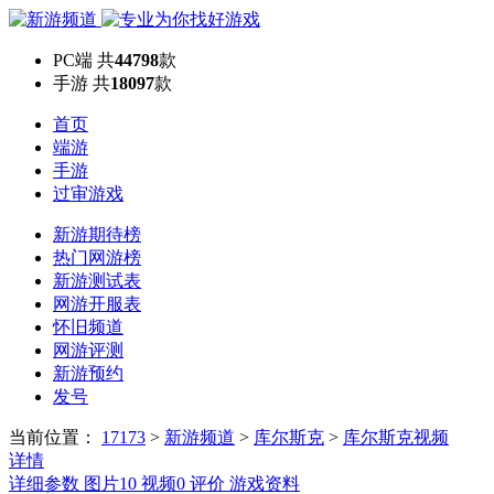
PC端
共
44798
款
手游
共
18097
款
首页
端游
手游
过审游戏
新游期待榜
热门网游榜
新游测试表
网游开服表
怀旧频道
网游评测
新游预约
发号
当前位置：
17173
>
新游频道
>
库尔斯克
>
库尔斯克视频
详情
详细参数
图片
10
视频
0
评价
游戏资料