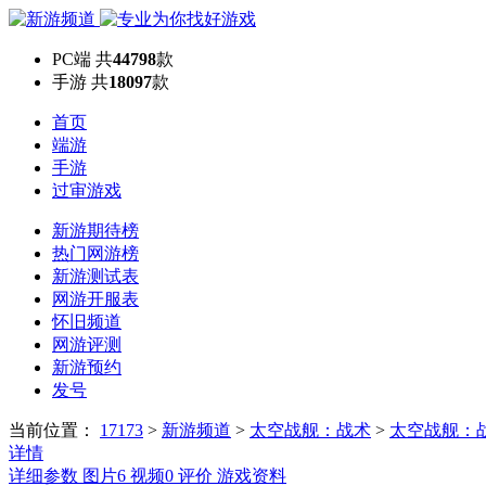
PC端
共
44798
款
手游
共
18097
款
首页
端游
手游
过审游戏
新游期待榜
热门网游榜
新游测试表
网游开服表
怀旧频道
网游评测
新游预约
发号
当前位置：
17173
>
新游频道
>
太空战舰：战术
>
太空战舰：
详情
详细参数
图片
6
视频
0
评价
游戏资料