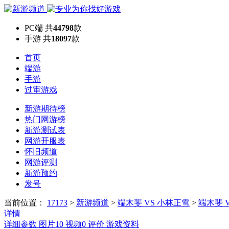
PC端
共
44798
款
手游
共
18097
款
首页
端游
手游
过审游戏
新游期待榜
热门网游榜
新游测试表
网游开服表
怀旧频道
网游评测
新游预约
发号
当前位置：
17173
>
新游频道
>
端木斐 VS 小林正雪
>
端木斐 
详情
详细参数
图片
10
视频
0
评价
游戏资料