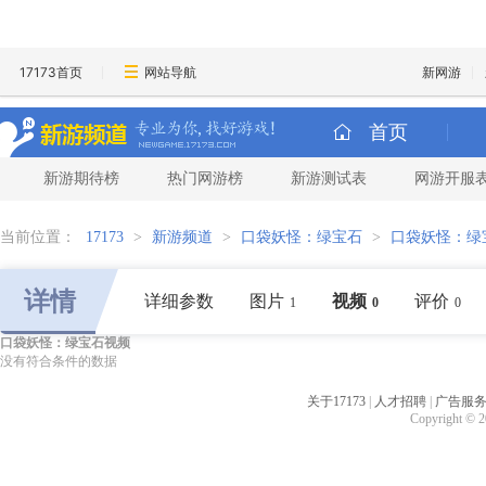
17173首页
网站导航
新网游
首页
新游期待榜
热门网游榜
新游测试表
网游开服
当前位置：
17173
>
新游频道
>
口袋妖怪：绿宝石
>
口袋妖怪：绿
详情
详细参数
图片
视频
评价
1
0
0
口袋妖怪：绿宝石视频
没有符合条件的数据
关于17173
|
人才招聘
|
广告服
Copyright © 20