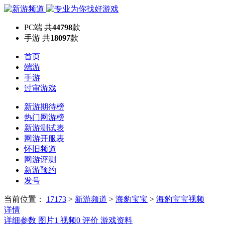
PC端
共
44798
款
手游
共
18097
款
首页
端游
手游
过审游戏
新游期待榜
热门网游榜
新游测试表
网游开服表
怀旧频道
网游评测
新游预约
发号
当前位置：
17173
>
新游频道
>
海豹宝宝
>
海豹宝宝视频
详情
详细参数
图片
1
视频
0
评价
游戏资料