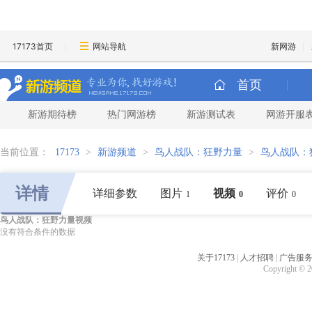
17173首页
网站导航
新网游
首页
新游期待榜
热门网游榜
新游测试表
网游开服
当前位置：
17173
>
新游频道
>
鸟人战队：狂野力量
>
鸟人战队：
详情
详细参数
图片
视频
评价
1
0
0
鸟人战队：狂野力量视频
没有符合条件的数据
关于17173
|
人才招聘
|
广告服
Copyright © 20