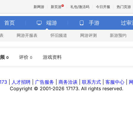
新网游
新页游
礼包/激活码
今日开服
热门页游
首页
端游
手游
过审
表
网游开服表
怀旧频道
网游评测
新游预约
魔兽
天堂
频
评价
游戏资料
0
0
王权与
173
|
人才招聘
|
广告服务
|
商务洽谈
|
联系方式
|
客服中心
|
Copyright © 2001-2026 17173. All rights reserved.