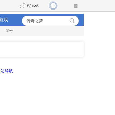
热门游戏
游戏
发号
DNF
传奇4
剑网3旗舰版
新天龙八部
自由
诛仙世界
新仙侠5
网站导航