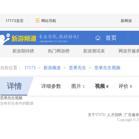
17173首页
网站导航
新网游
首页
新游期待榜
热门网游榜
新游测试表
网游开服
当前位置：
17173
>
新游频道
>
坚果先生
>
坚果先生视频
详情
详细参数
图片
视频
评价
1
0
0
坚果先生视频
没有符合条件的数据
关于17173
|
人才招聘
|
广告服
Copyright © 20