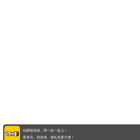
玩硬核游戏，用一起一起上！
看资讯、找游戏、领礼包更方便！