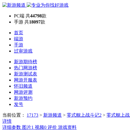
PC端
共
44798
款
手游
共
18097
款
首页
端游
手游
过审游戏
新游期待榜
热门网游榜
新游测试表
网游开服表
怀旧频道
网游评测
新游预约
发号
当前位置：
17173
>
新游频道
>
零式舰上战斗记2
>
零式舰上战
详情
详细参数
图片
1
视频
0
评价
游戏资料