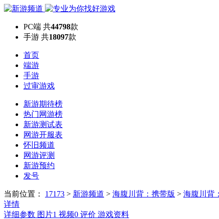
PC端
共
44798
款
手游
共
18097
款
首页
端游
手游
过审游戏
新游期待榜
热门网游榜
新游测试表
网游开服表
怀旧频道
网游评测
新游预约
发号
当前位置：
17173
>
新游频道
>
海腹川背：携带版
>
海腹川背
详情
详细参数
图片
1
视频
0
评价
游戏资料