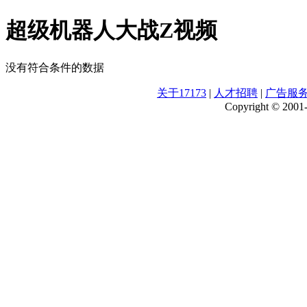
超级机器人大战Z视频
没有符合条件的数据
关于17173
|
人才招聘
|
广告服
Copyright © 2001-2