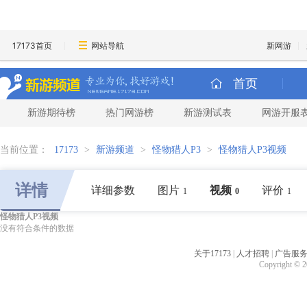
17173首页
网站导航
新网游
首页
新游期待榜
热门网游榜
新游测试表
网游开服
当前位置：
17173
>
新游频道
>
怪物猎人P3
>
怪物猎人P3视频
详情
详细参数
图片
视频
评价
1
0
1
怪物猎人P3视频
没有符合条件的数据
关于17173
|
人才招聘
|
广告服
Copyright © 20