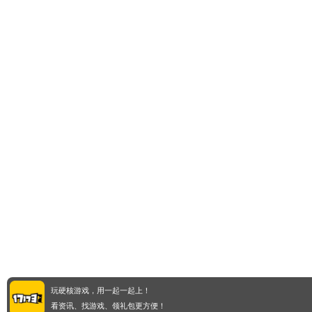
玩硬核游戏，用一起一起上！
看资讯、找游戏、领礼包更方便！