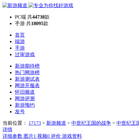
PC端
共
44738
款
手游
共
18095
款
首页
端游
手游
过审游戏
新游期待榜
热门网游榜
新游测试表
网游开服表
怀旧频道
网游评测
新游预约
发号
当前位置：
17173
>
新游频道
>
中世纪王国的战争
>
中世纪王
详情
详细参数
图片
1
视频
0
评价
游戏资料