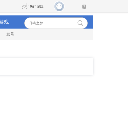
热门游戏
游戏
发号
DNF
传奇4
剑网3旗舰版
新天龙八部
自由
诛仙世界
新仙侠5