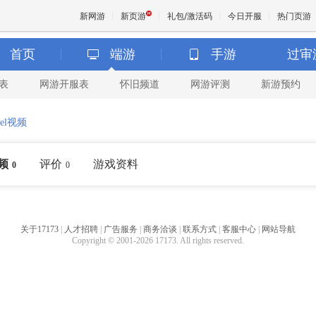
新网游
新页游
礼包/激活码
今日开服
热门页游
首页
端游
手游
过审
表
网游开服表
怀旧频道
网游评测
新游预约
魔兽
ael视频
天堂
频
评价
游戏资料
0
0
王权与
关于17173
|
人才招聘
|
广告服务
|
商务洽谈
|
联系方式
|
客服中心
|
网站导航
Copyright © 2001-2026 17173. All rights reserved.