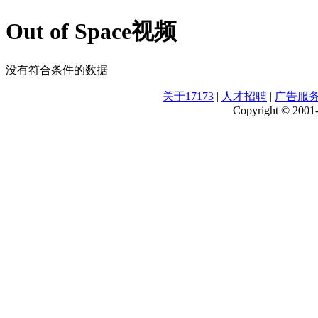
Out of Space视频
没有符合条件的数据
关于17173
|
人才招聘
|
广告服
Copyright © 2001-2