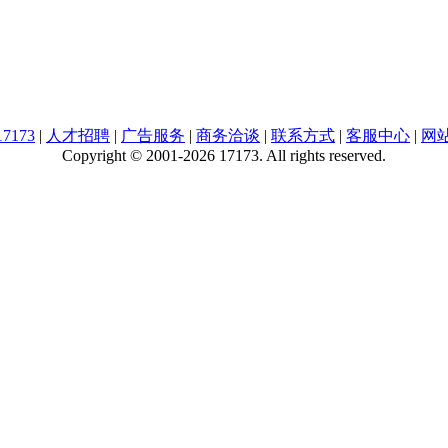
7173
|
人才招聘
|
广告服务
|
商务洽谈
|
联系方式
|
客服中心
|
网
Copyright © 2001-2026 17173. All rights reserved.