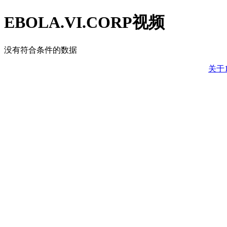
EBOLA.VI.CORP视频
没有符合条件的数据
关于1