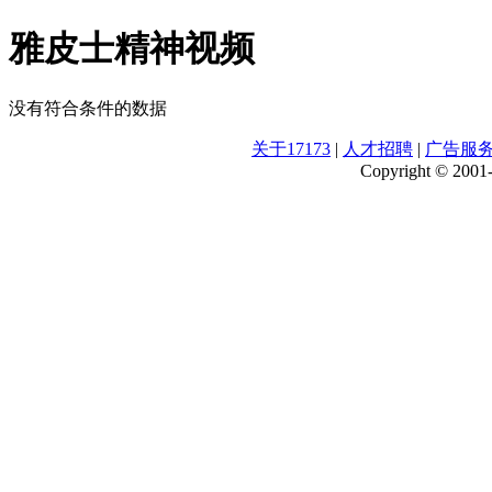
雅皮士精神视频
没有符合条件的数据
关于17173
|
人才招聘
|
广告服
Copyright © 2001-2