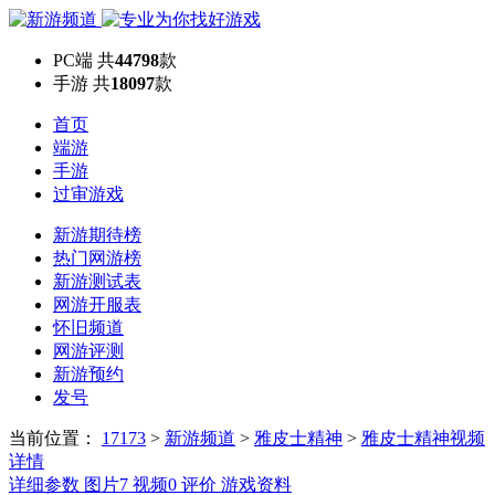
PC端
共
44798
款
手游
共
18097
款
首页
端游
手游
过审游戏
新游期待榜
热门网游榜
新游测试表
网游开服表
怀旧频道
网游评测
新游预约
发号
当前位置：
17173
>
新游频道
>
雅皮士精神
>
雅皮士精神视频
详情
详细参数
图片
7
视频
0
评价
游戏资料