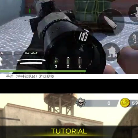
手游《特种部队M》游戏视频