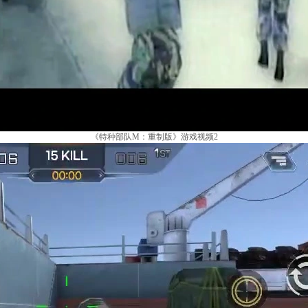
《特种部队M：重制版》游戏视频2