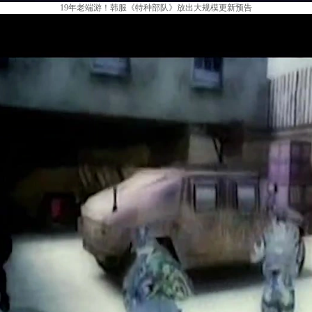
19年老端游！韩服《特种部队》放出大规模更新预告