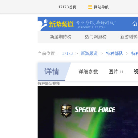
17173首页
网站导航
新游期待榜
热门网游榜
新游测试
当前位置：
17173
>
新游频道
>
特种部队
>
特
详情
详细参数
图片
11
特种部队视频