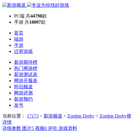
PC端
共
44798
款
手游
共
18097
款
首页
端游
手游
过审游戏
新游期待榜
热门网游榜
新游测试表
网游开服表
怀旧频道
网游评测
新游预约
发号
当前位置：
17173
>
新游频道
>
Zombie Derby
>
Zombie Derby
详情
详细参数
图片
5
视频
0
评价
游戏资料