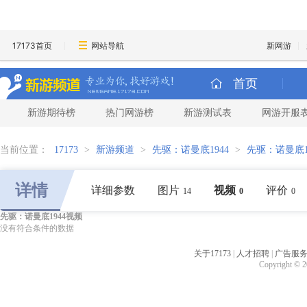
17173首页
网站导航
新网游
首页
新游期待榜
热门网游榜
新游测试表
网游开服
当前位置：
17173
>
新游频道
>
先驱：诺曼底1944
>
先驱：诺曼底1
详情
详细参数
图片
视频
评价
14
0
0
先驱：诺曼底1944视频
没有符合条件的数据
关于17173
|
人才招聘
|
广告服
Copyright © 20