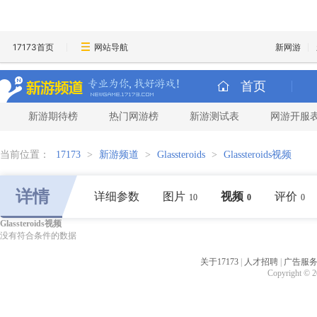
17173首页
网站导航
新网游
首页
新游期待榜
热门网游榜
新游测试表
网游开服
当前位置：
17173
>
新游频道
>
Glassteroids
>
Glassteroids视频
详情
详细参数
图片
视频
评价
10
0
0
Glassteroids视频
没有符合条件的数据
关于17173
|
人才招聘
|
广告服
Copyright © 20