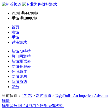
PC端
共
44798
款
手游
共
18097
款
首页
端游
手游
过审游戏
新游期待榜
热门网游榜
新游测试表
网游开服表
怀旧频道
网游评测
新游预约
发号
当前位置：
17173
>
新游频道
>
UglyDolls: An Imperfect Adventu
详情
详细参数
图片
4
视频
0
评价
游戏资料