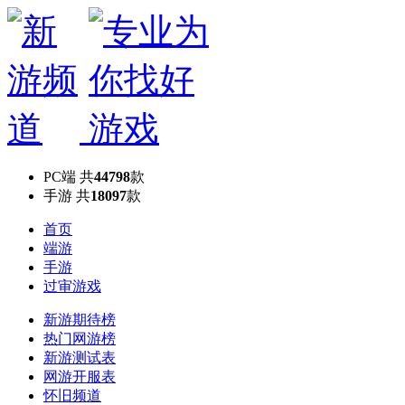
PC端
共
44798
款
手游
共
18097
款
首页
端游
手游
过审游戏
新游期待榜
热门网游榜
新游测试表
网游开服表
怀旧频道