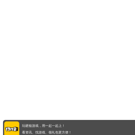
玩硬核游戏，用一起一起上！
看资讯、找游戏、领礼包更方便！