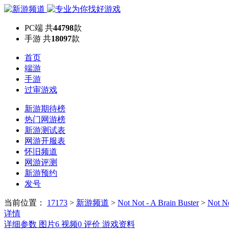
PC端
共
44798
款
手游
共
18097
款
首页
端游
手游
过审游戏
新游期待榜
热门网游榜
新游测试表
网游开服表
怀旧频道
网游评测
新游预约
发号
当前位置：
17173
>
新游频道
>
Not Not - A Brain Buster
>
Not N
详情
详细参数
图片
6
视频
0
评价
游戏资料