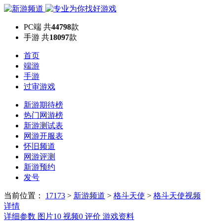
PC端
共
44798
款
手游
共
18097
款
首页
端游
手游
过审游戏
新游期待榜
热门网游榜
新游测试表
网游开服表
怀旧频道
网游评测
新游预约
发号
当前位置：
17173
>
新游频道
>
格斗天使
>
格斗天使视频
详情
详细参数
图片
10
视频
0
评价
游戏资料