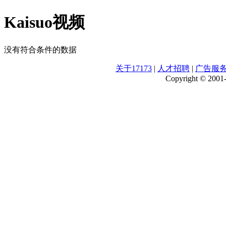
Kaisuo视频
没有符合条件的数据
关于17173
|
人才招聘
|
广告服
Copyright © 2001-2