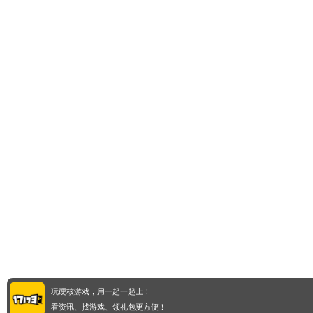
玩硬核游戏，用一起一起上！
看资讯、找游戏、领礼包更方便！