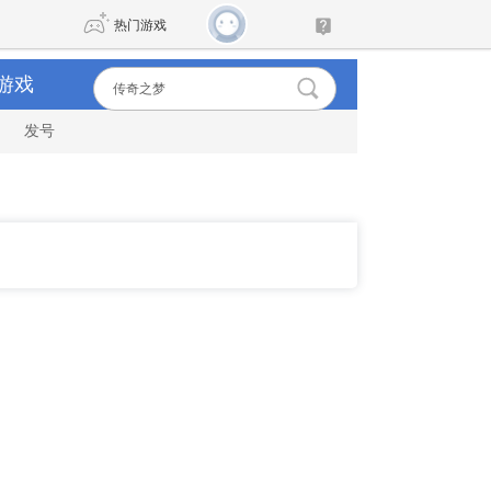
热门游戏
游戏
发号
DNF
传奇4
剑网3旗舰版
新天龙八部
自由
诛仙世界
新仙侠5