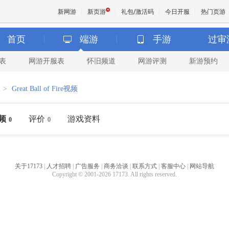
新网游
新页游
礼包/激活码
今日开服
热门页游
首页
端游
手游
过审
表
网游开服表
怀旧频道
网游评测
新游预约
魔兽
>
Great Ball of Fire视频
天堂
频
评价
游戏资料
0
0
王权与
关于17173
|
人才招聘
|
广告服务
|
商务洽谈
|
联系方式
|
客服中心
|
网站导航
Copyright © 2001-2026 17173. All rights reserved.