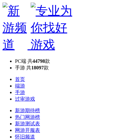
PC端
共
44798
款
手游
共
18097
款
首页
端游
手游
过审游戏
新游期待榜
热门网游榜
新游测试表
网游开服表
怀旧频道