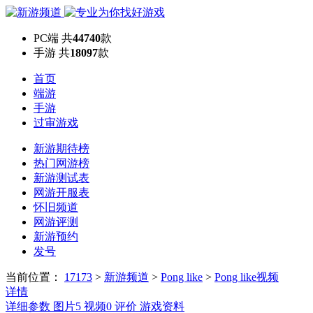
PC端
共
44740
款
手游
共
18097
款
首页
端游
手游
过审游戏
新游期待榜
热门网游榜
新游测试表
网游开服表
怀旧频道
网游评测
新游预约
发号
当前位置：
17173
>
新游频道
>
Pong like
>
Pong like视频
详情
详细参数
图片
5
视频
0
评价
游戏资料