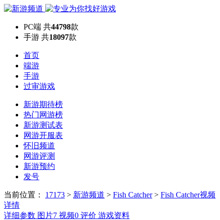
PC端
共
44798
款
手游
共
18097
款
首页
端游
手游
过审游戏
新游期待榜
热门网游榜
新游测试表
网游开服表
怀旧频道
网游评测
新游预约
发号
当前位置：
17173
>
新游频道
>
Fish Catcher
>
Fish Catcher视频
详情
详细参数
图片
7
视频
0
评价
游戏资料