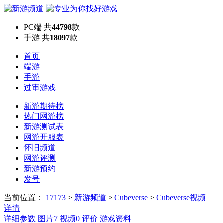
PC端
共
44798
款
手游
共
18097
款
首页
端游
手游
过审游戏
新游期待榜
热门网游榜
新游测试表
网游开服表
怀旧频道
网游评测
新游预约
发号
当前位置：
17173
>
新游频道
>
Cubeverse
>
Cubeverse视频
详情
详细参数
图片
7
视频
0
评价
游戏资料