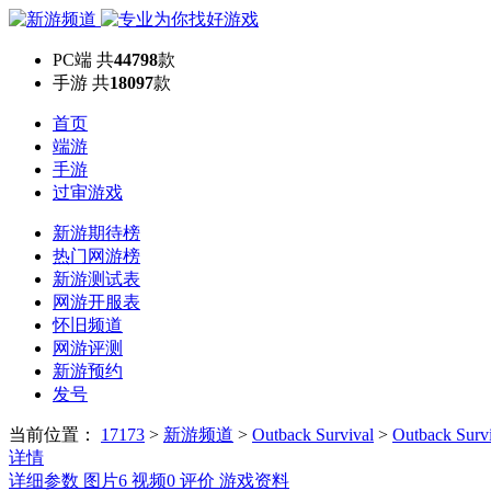
PC端
共
44798
款
手游
共
18097
款
首页
端游
手游
过审游戏
新游期待榜
热门网游榜
新游测试表
网游开服表
怀旧频道
网游评测
新游预约
发号
当前位置：
17173
>
新游频道
>
Outback Survival
>
Outback Sur
详情
详细参数
图片
6
视频
0
评价
游戏资料