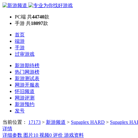
PC端
共
44740
款
手游
共
18097
款
首页
端游
手游
过审游戏
新游期待榜
热门网游榜
新游测试表
网游开服表
怀旧频道
网游评测
新游预约
发号
当前位置：
17173
>
新游频道
>
Supaplex HARD
>
Supaplex 
详情
详细参数
图片
10
视频
0
评价
游戏资料