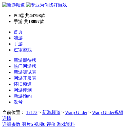
PC端
共
44798
款
手游
共
18097
款
首页
端游
手游
过审游戏
新游期待榜
热门网游榜
新游测试表
网游开服表
怀旧频道
网游评测
新游预约
发号
当前位置：
17173
>
新游频道
>
Warp Glider
>
Warp Glider视频
详情
详细参数
图片
6
视频
0
评价
游戏资料