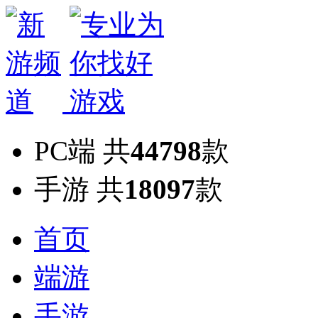
PC端
共
44798
款
手游
共
18097
款
首页
端游
手游