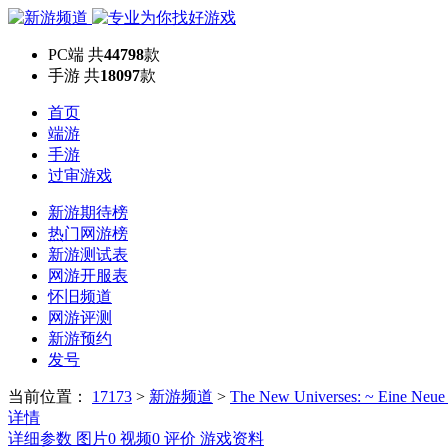
PC端
共
44798
款
手游
共
18097
款
首页
端游
手游
过审游戏
新游期待榜
热门网游榜
新游测试表
网游开服表
怀旧频道
网游评测
新游预约
发号
当前位置：
17173
>
新游频道
>
The New Universes: ~ Eine Neue 
详情
详细参数
图片
0
视频
0
评价
游戏资料